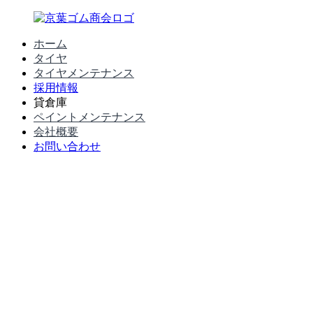
コ
ン
ホーム
テ
創
タイヤ
有
ン
業
タイヤメンテナンス
ツ
1960
採用情報
へ
限
年。
貸倉庫
ス
タ
ペイントメンテナンス
キ
会
イ
会社概要
ッ
ヤ
お問い合わせ
プ
社
交
換
京
の
歴
葉
史
と
実
ゴ
績
ム
商